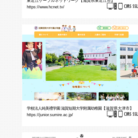
東近江ケーブルネットワーク【滋賀県東近江市】
https://www.hcnet.tv/
学校法人純美禮学園 滋賀短期大学附属幼稚園
【滋賀県大津市】
https://junior.sumire.ac.jp/