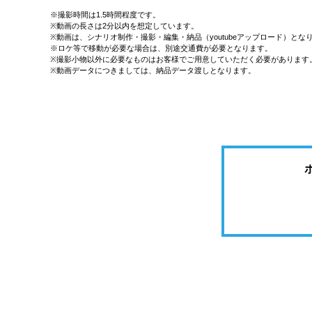
※撮影時間は1.5時間程度です。
※動画の長さは2分以内を想定しています。
※動画は、シナリオ制作・撮影・編集・納品（youtubeアップロード）とな
※ロケ等で移動が必要な場合は、別途交通費が必要となります。
※撮影小物以外に必要なものはお客様でご用意していただく必要があります
※動画データにつきましては、納品データ渡しとなります。