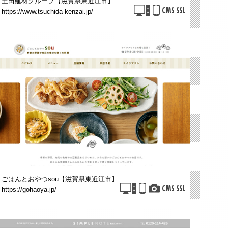
土田建材グループ【滋賀県東近江市】
https://www.tsuchida-kenzai.jp/
ごはんとおやつsou【滋賀県東近江市】
https://gohaoya.jp/