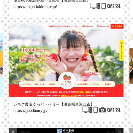
滋賀県宅地建物取引業協会【滋賀県大津市】
https://shiga-takken.or.jp/
いちご農園ぐっど・べりー【滋賀県東近江市】
https://goodberry.jp/