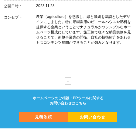
2023.11.28
公開日時：
農業（agriculture）を意識し、緑と濃紺を基調としたデザ
コンセプト：
インにしました。特に果樹園用のビニールハウスや肥料を
提供する企業ということでナチュラルかつシンプルなホー
ムページ構成にしています。施工例で様々な納品実例を見
せることで、新規事業先の開拓、自社の技術紹介をあわせ
もつコンテンツ展開ができることが強みとなります。
«
ホームページのご相談・PRツールに関する
お問い合わせはこちら
見積依頼
お問い合わせ